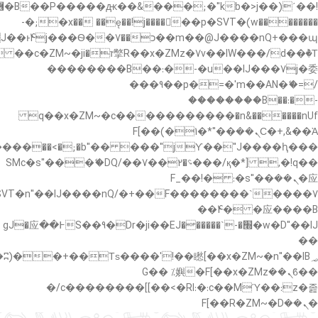
�"k��B�޶�}
��������p�SVT�(w��ę��!j������ ��x�;�-
��պ��7�Ma�jf��J��ͱ4j���Ѳ�
��������B��:�-�u��IJ���7j�委
���9��p�=�'m��AN�ޭ�=/
��������B��:�-
c��
�n&������nUf���������q��x�ZM~�
Ϲ�+,&��Ὰܢ��F[��(�1�*"��
,�!q�� қ�*]/���؝�2��7�SMc�s"���ޭ�DQ/�
应�ܢ��F_��!� :�s"��
����7`��������F��+�SVT�n"��IJ����nQ/
�应����B ��4�
w�D"��IJ�׭�-`������S��9�Dr�ji��EJ߅��gJ�应
��
��ϐܢ��F[��x�ZMz�G�� %嬩
�/c��������[[��<�RI:�:c��MΎ��:z�졾
�ܢ��F[��R�ZM~�D