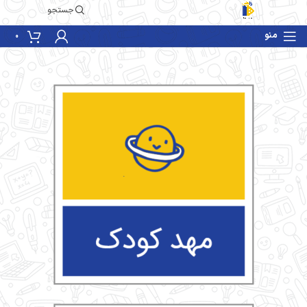
جستجو
منو
0