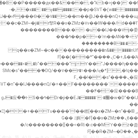
�"k��B�޶�}
��������p�SVT�(w��ę��!j������ ��x�;�-
��պ��7�Ma�jf��J��ͱ4j���Ѳ�
��������B��:�-�u��IJ���7j�委
���9��p�=�'m��AN�ޭ�=/
��������B��:�-
c��
�n&������nUf���������q��x�ZM~�
Ϲ�+,&��Ὰܢ��F[��(�1�*"��
,�!q�� қ�*]/���؝�2��7�SMc�s"���ޭ�DQ/�
应�ܢ��F_��!� :�s"��
����7`��������F��+�SVT�n"��IJ����nQ/
�应����B ��4�
w�D"��IJ�׭�-`������S��9�Dr�ji��EJ߅��gJ�应
��
��ϐܢ��F[��x�ZMz�G�� %嬩
�/c��������[[��<�RI:�:c��MΎ��:z�졾
�ܢ��F[��R�ZM~�D