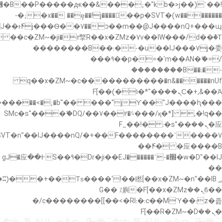
�"k��B�޶�}
��������p�SVT�(w��ę��!j������ ��x�;�-
��պ��7�Ma�jf��J��ͱ4j���Ѳ�
��������B��:�-�u��IJ���7j�委
���9��p�=�'m��AN�ޭ�=/
��������B��:�-
c��
�n&������nUf���������q��x�ZM~�
Ϲ�+,&��Ὰܢ��F[��(�1�*"��
,�!q�� қ�*]/���؝�2��7�SMc�s"���ޭ�DQ/�
应�ܢ��F_��!� :�s"��
����7`��������F��+�SVT�n"��IJ����nQ/
�应����B ��4�
w�D"��IJ�׭�-`������S��9�Dr�ji��EJ߅��gJ�应
��
��ϐܢ��F[��x�ZMz�G�� %嬩
�/c��������[[��<�RI:�:c��MΎ��:z�졾
�ܢ��F[��R�ZM~�D