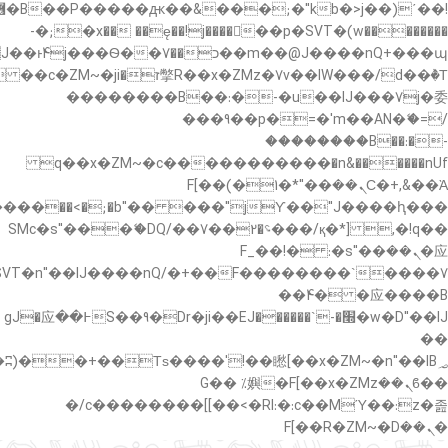
�"k��B�޶�}
��������p�SVT�(w��ę��!j������ ��x�;�-
��պ��7�Ma�jf��J��ͱ4j���Ѳ�
��������B��:�-�u��IJ���7j�委
���9��p�=�'m��AN�ޭ�=/
��������B��:�-
c��
�n&������nUf���������q��x�ZM~�
Ϲ�+,&��Ὰܢ��F[��(�1�*"��
,�!q�� қ�*]/���؝�2��7�SMc�s"���ޭ�DQ/�
应�ܢ��F_��!� :�s"��
����7`��������F��+�SVT�n"��IJ����nQ/
�应����B ��4�
w�D"��IJ�׭�-`������S��9�Dr�ji��EJ߅��gJ�应
��
��ϐܢ��F[��x�ZMz�G�� %嬩
�/c��������[[��<�RI:�:c��MΎ��:z�졾
�ܢ��F[��R�ZM~�D