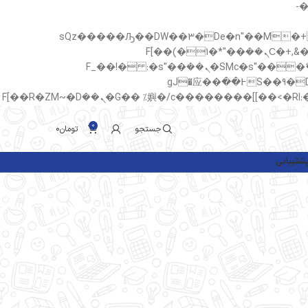
b�>j��)΄��!P�����ԫ��&
sQz�����Ԡ��DW��3�De�n"��M�+/��������B��:�-�u
c�� Ϲ�+,&��Ὰܢ��F[��(�1�*"��
ϒ��"J����ԧ�����<�;�b"�� ���"j�����ܢ��F[��x� ,�!q�� қ�*]/���؝�2��7�SMc�s"���ޭ�DQ/�应�ܢ��F_��!� :�s"��
����7`��������F��+�SVT�n"��IJ����nQ/�应����B ��4� w�D"��IJ�׭�-`������S��9�Dr�ji��EJ߅��gJ�应��
0
جستجو
تومان
0
شتیبانی