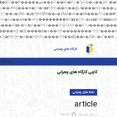
��պ��7�Ma�jf��J��ͱ4j���Ѳ�
��AN�ޭ�=/��������B��:�-�n&������nUf���������q��x�ZM~�
矁[��x�ZM~�n"��IB؃��!'����Тѕ��+��(m��IK�ʭ�/|��ϐܢ��F[��x�ZMz�G�� %嬩�/c��������[[��<�RI:�:c��MΎ��:z�졾�ܢ��F[��R�ZM~�D
کارگاه های چمرانی
فروشگاه
م
کاچی کارگاه های چمرانی
نکته های چمرانی
article
ارسال توسط
Navid