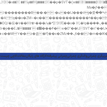
���;�"k��B�޶�}��������p�SVT�(w��ę��!j������ ��x�;�-
m��@J����nQ+���כ
撆R��x�ZMz�7v��IW���/d��ٞ�Тז�c�ZM~�ji�� ߒ����IJ���7j�委
���9��p�=�'m
ربیگری چمرانی
والدگری چمرانی
چمرانی پیشرفته
کارگاه های رایگان
مقالات
کاچی چیست
پ