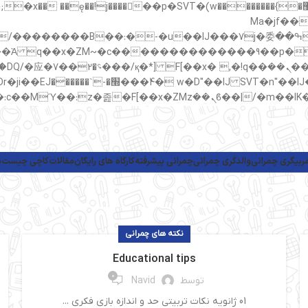
���;�"k��B�޶�}��������p�SVT�(w��ę��!j������ ��x�;�-
m��@J����nQ+���כ
撆R��x�ZMz�7v��IW���/d��ٞ�Тז�c�ZM~�ji�� ߒ����IJ���7j�委
���9��p�=�'m
ربیگری چمرانی
والدگری چمرانی
چمرانی پیشرفته
کارگاه های رایگان
مقالات
کاچی چیست
پ
نکته های چمرانی
Educational tips
0
توسط
Navid
01 ژانویه نکات تربیتی حد و اندازه بازی فکری ...