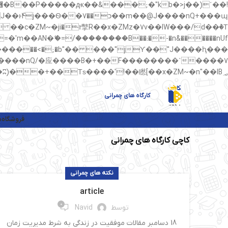
��պ��7�Ma�jf��J��ͱ4j���Ѳ�
��AN�ޭ�=/��������B��:�-�n&������nUf���������q��x�ZM~�
矁[��x�ZM~�n"��IB؃��!'����Тѕ��+��(m��IK�ʭ�/|��ϐܢ��F[��x�ZMz�G�� %嬩�/c��������[[��<�RI:�:c��MΎ��:z�졾�ܢ��F[��R�ZM~�D
کارگاه های چمرانی
فروشگاه
م
کاچی کارگاه های چمرانی
نکته های چمرانی
article
0
توسط
Navid
18 دسامبر مقالات موفقیت در زندگی به شرط مدیریت زمان