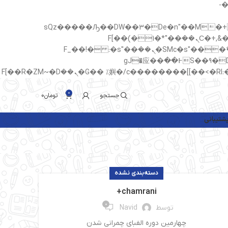
b�>j��)΄��!P�����ԫ��&
sQz�����Ԡ��DW��3�De�n"��M�+/��������B��:�-�u
c�� Ϲ�+,&��Ὰܢ��F[��(�1�*"��
ϒ��"J����ԧ�����<�;�b"�� ���"j�����ܢ��F[��x� ,�!q�� қ�*]/���؝�2��7�SMc�s"���ޭ�DQ/�应�ܢ��F_��!� :�s"��
����7`��������F��+�SVT�n"��IJ����nQ/�应����B ��4� w�D"��IJ�׭�-`������S��9�Dr�ji��EJ߅��gJ�应��
0
جستجو
تومان
0
شتیبانی
دسته‌بندی نشده
chamrani+
0
توسط
Navid
چهارمین دوره الفبای چمرانی شدن