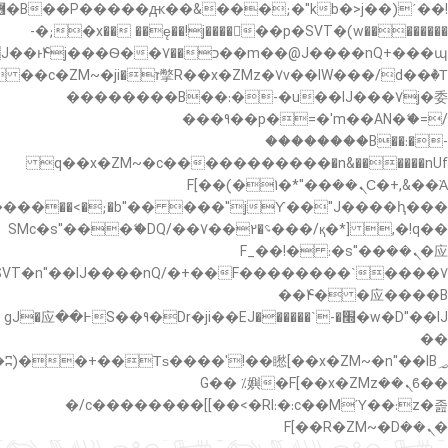
�"k��B�޶�}
��������p�SVT�(w��ę��!j������ ��x�;�-
��պ��7�Ma�jf��J��ͱ4j���Ѳ�
��������B��:�-�u��IJ���7j�委
���9��p�=�'m��AN�ޭ�=/
��������B��:�-
c��
�n&������nUf���������q��x�ZM~�
Ϲ�+,&��Ὰܢ��F[��(�1�*"��
,�!q�� қ�*]/���؝�2��7�SMc�s"���ޭ�DQ/�
应�ܢ��F_��!� :�s"��
����7`��������F��+�SVT�n"��IJ����nQ/
�应����B ��4�
w�D"��IJ�׭�-`������S��9�Dr�ji��EJ߅��gJ�应
��
��ϐܢ��F[��x�ZMz�G�� %嬩
�/c��������[[��<�RI:�:c��MΎ��:z�졾
�ܢ��F[��R�ZM~�D