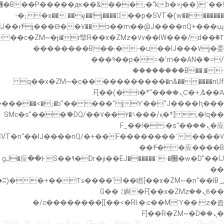
�"k��B�޶�}
��������p�SVT�(w��ę��!j������ ��x�;�-
��պ��7�Ma�jf��J��ͱ4j���Ѳ�
��������B��:�-�u��IJ���7j�委
���9��p�=�'m��AN�ޭ�=/
��������B��:�-
c��
�n&������nUf���������q��x�ZM~�
Ϲ�+,&��Ὰܢ��F[��(�1�*"��
,�!q�� қ�*]/���؝�2��7�SMc�s"���ޭ�DQ/�
应�ܢ��F_��!� :�s"��
����7`��������F��+�SVT�n"��IJ����nQ/
�应����B ��4�
w�D"��IJ�׭�-`������S��9�Dr�ji��EJ߅��gJ�应
��
��ϐܢ��F[��x�ZMz�G�� %嬩
�/c��������[[��<�RI:�:c��MΎ��:z�졾
�ܢ��F[��R�ZM~�D