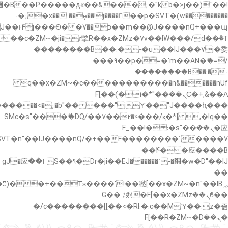
�"k��B�޶�}
��������p�SVT�(w��ę��!j������ ��x�;�-
��պ��7�Ma�jf��J��ͱ4j���Ѳ�
��������B��:�-�u��IJ���7j�委
���9��p�=�'m��AN�ޭ�=/
��������B��:�-
c��
�n&������nUf���������q��x�ZM~�
Ϲ�+,&��Ὰܢ��F[��(�1�*"��
,�!q�� қ�*]/���؝�2��7�SMc�s"���ޭ�DQ/�
应�ܢ��F_��!� :�s"��
����7`��������F��+�SVT�n"��IJ����nQ/
�应����B ��4�
w�D"��IJ�׭�-`������S��9�Dr�ji��EJ߅��gJ�应
��
��ϐܢ��F[��x�ZMz�G�� %嬩
�/c��������[[��<�RI:�:c��MΎ��:z�졾
�ܢ��F[��R�ZM~�D