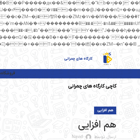
��պ��7�Ma�jf��J��ͱ4j���Ѳ�
��AN�ޭ�=/��������B��:�-�n&������nUf���������q��x�ZM~�
矁[��x�ZM~�n"��IB؃��!'����Тѕ��+��(m��IK�ʭ�/|��ϐܢ��F[��x�ZMz�G�� %嬩�/c��������[[��<�RI:�:c��MΎ��:z�졾�ܢ��F[��R�ZM~�D
کارگاه های چمرانی
فروشگاه
م
کاچی کارگاه های چمرانی
هم افزایی
هم افزایی
ارسال توسط
Navid