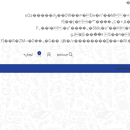
b�>j��)΄��!P�����ԫ��&
sQz�����Ԡ��DW��3�De�n"��M�+/��������B��:�-�u
c�� Ϲ�+,&��Ὰܢ��F[��(�1�*"��
ϒ��"J����ԧ�����<�;�b"�� ���"j�����ܢ��F[��x� ,�!q�� қ�*]/���؝�2��7�SMc�s"���ޭ�DQ/�应�ܢ��F_��!� :�s"��
����7`��������F��+�SVT�n"��IJ����nQ/�应����B ��4� w�D"��IJ�׭�-`������S��9�Dr�ji��EJ߅��gJ�应��
0
جستجو
تومان
0
شتیبانی