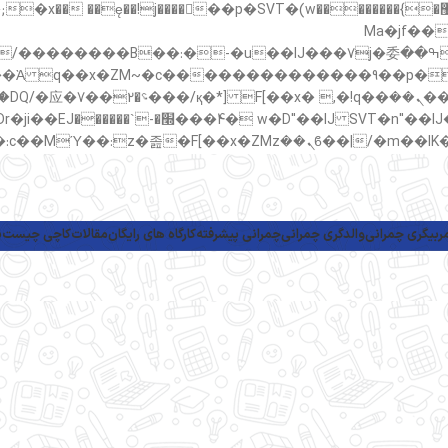
���;�"k��B�޶�}��������p�SVT�(w��ę��!j������ ��x�;�-
m��@J����nQ+���כ
撆R��x�ZMz�7v��IW���/d��ٞ�Тז�c�ZM~�ji�� ߒ����IJ���7j�委
���9��p�=�'m
ربیگری چمرانی
والدگری چمرانی
چمرانی پیشرفته
کارگاه های رایگان
مقالات
کاچی چیست
پ