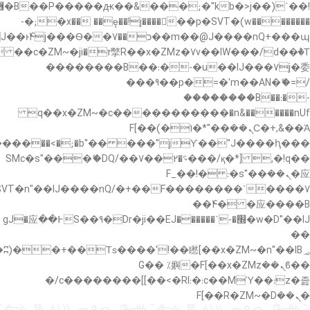
�"k��B�޶�}
��������p�SVT�(w��ę��!j������ ��x�;�-
��պ��7�Ma�jf��J��ͱ4j���Ѳ�
��������B��:�-�u��IJ���7j�委
���9��p�=�'m��AN�ޭ�=/
��������B��:�-
c��
�n&������nUf���������q��x�ZM~�
Ϲ�+,&��Ὰܢ��F[��(�1�*"��
,�!q�� қ�*]/���؝�2��7�SMc�s"���ޭ�DQ/�
应�ܢ��F_��!� :�s"��
����7`��������F��+�SVT�n"��IJ����nQ/
�应����B ��4�
w�D"��IJ�׭�-`������S��9�Dr�ji��EJ߅��gJ�应
��
��ϐܢ��F[��x�ZMz�G�� %嬩
�/c��������[[��<�RI:�:c��MΎ��:z�졾
�ܢ��F[��R�ZM~�D