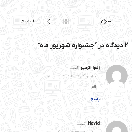
جدیدتر
قدیمی تر
2 دیدگاه در “
جشنواره شهریور ماه
”
زهرا اکرمی
گفت:
سپتامبر 14, 2025 در 12:13 ب.ظ
سلام
پاسخ
navid
گفت: