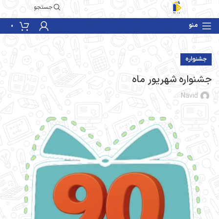
جستجو
منو
0
جشنواره
جشنواره شهریور ماه
Navid