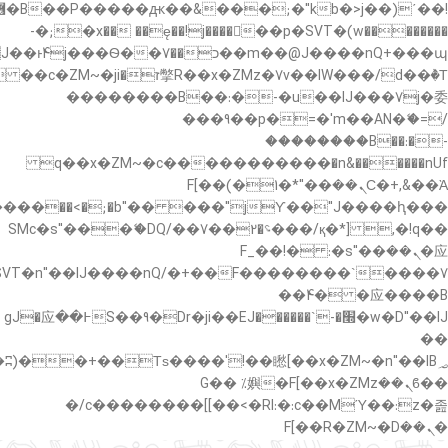
�"k��B�޶�}
��������p�SVT�(w��ę��!j������ ��x�;�-
��պ��7�Ma�jf��J��ͱ4j���Ѳ�
��������B��:�-�u��IJ���7j�委
���9��p�=�'m��AN�ޭ�=/
��������B��:�-
c��
�n&������nUf���������q��x�ZM~�
Ϲ�+,&��Ὰܢ��F[��(�1�*"��
,�!q�� қ�*]/���؝�2��7�SMc�s"���ޭ�DQ/�
应�ܢ��F_��!� :�s"��
����7`��������F��+�SVT�n"��IJ����nQ/
�应����B ��4�
w�D"��IJ�׭�-`������S��9�Dr�ji��EJ߅��gJ�应
��
��ϐܢ��F[��x�ZMz�G�� %嬩
�/c��������[[��<�RI:�:c��MΎ��:z�졾
�ܢ��F[��R�ZM~�D