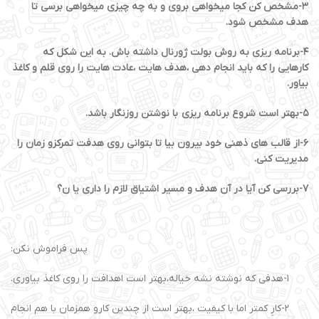
۳-مشخص کن کجا میخواهی بروی و به چه چیزی میخواهی برسی تا
هدف مشخص شود.
۴-برنامه ریزی به روش بولت ژورنال داشته باش. به این شکل که
کارهایی را که باید انجام دهی ،هدف هایت ،عادت هایت را روی قلم و کاغذ
بیاور.
۵-بهتر است شروع برنامه ریزی با نوشتن روزنگار باشد.
۶-از قالب های ذهنی خود بیرون بیا تا بتوانی روی هدفت تمرکزو زمان را
مدیریت کنی.
۷-بررسی کن آیا در آن هدف و مسیر اشتیاق لازم را داری یا ن؟
پس فراموش نکن:
۱-هدفی که نوشته نشه خیاله،بهتر است اهدافت را روی کاغذ بیاوری.
۲-کارِ کمتر اما با کیفیت ،بهتر است از چندین کارو همزمان با هم انجام