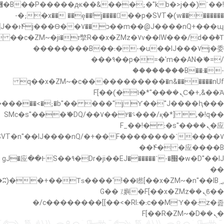
�"k��B�޶�}
��������p�SVT�(w��ę��!j������ ��x�;�-
��պ��7�Ma�jf��J��ͱ4j���Ѳ�
��������B��:�-�u��IJ���7j�委
���9��p�=�'m��AN�ޭ�=/
��������B��:�-
c��
�n&������nUf���������q��x�ZM~�
Ϲ�+,&��Ὰܢ��F[��(�1�*"��
,�!q�� қ�*]/���؝�2��7�SMc�s"���ޭ�DQ/�
应�ܢ��F_��!� :�s"��
����7`��������F��+�SVT�n"��IJ����nQ/
�应����B ��4�
w�D"��IJ�׭�-`������S��9�Dr�ji��EJ߅��gJ�应
��
��ϐܢ��F[��x�ZMz�G�� %嬩
�/c��������[[��<�RI:�:c��MΎ��:z�졾
�ܢ��F[��R�ZM~�D