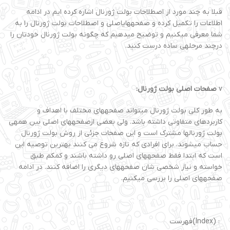
قبلا به چند مورد از اصطلاحات بولت ژورنال اشاره کرده ایم در ادامه
اطلاعات را تکمیل کرده و صفحههایاصلی و اصطلاحات بولت ژورنال را به
شما معرفی میکنیم و توضیح میدهیم که چگونه بولت ژورنال خودتان را
درچند مرحلهی ساده درست کنید.
v
صفحات اصلی بولت ژورنال:
به طور کلی بولت ژورنال میتواند صفحههای مختلف با اهداف و
کاربردهای متفاوتی داشته باشد. ولی بعضی ازصفحههای اصلی بین همهی
بولت ژورنالها مشترک است و این صفحات جزئی از روش بولت ژورنال
حساب میشوند. برای افرادی که تازه شروع می کنند بهترین توصیه این
است که ابتدا فقط صفحههای اصلی رو داشته باشند و کمکم طبق
خواسته و نیاز شخصی شان صفحههای دیگری را اضافه کنند. در ادامه
صفحههای اصلی را بررسی میکنیم.
: (Index)فهرست