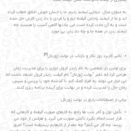
به عنوان مثال: درجایی لبخند زدیم، ما را انسان خوش اخلاق خطاب کرده
اند و ما از لبخند پاداش گرفته ایم و یا فردی با داد زدن کارش حل شده
است و به آن عادت کرده است. این عادتها گاهی آسیب زا هستند چه
لبخند زدن در همه جا و چه داد زدن بی مورد.
[3]
تاثیر کاربرد روز نگار و بازتاب در بولت ژورنال
:
برای اولین بار شخصی به نام رایدر کرول ابزاری را برای مدیریت زمان
طراحی کرد که دفتر "بولت ژورنال" نام گرفت. رایدر کرول اعتقاد داشت که
این ابزار می تواند به افراد کمک کند تا گذشته خود را بررسی و سپس
زمان حال را مدیریت کرده و در نهایت برای آینده برنامه ریزی کنند.
برخی از اصطلاحات رایج در بولت ژورنال:
تأمل: اول و آخر شب ها راجع به کارهای صورت گرفته و کارهایی که
قرار است انجام بگیرد تأملی صورت می گیرد. و هرکس از خود می
پرسد: چه کار می کنم؟ چه مقدار از کارهایم پیشرفته است؟ امروز