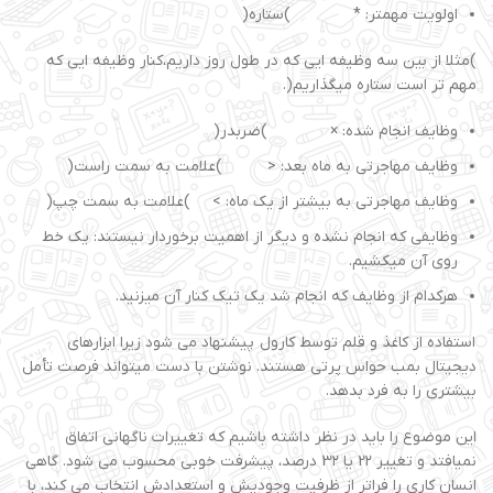
اولویت مهمتر: * )ستاره(
)مثلا از بین سه وظیفه ایی که در طول روز داریم،کنار وظیفه ایی که
مهم تر است ستاره میگذاریم(.
وظایف انجام شده: × )ضربدر(
وظایف مهاجرتی به ماه بعد: < )علامت به سمت راست(
وظایف مهاجرتی به بیشتر از یک ماه: > )علامت به سمت چپ(
وظایفی که انجام نشده و دیگر از اهمیت برخوردار نیستند: یک خط
روی آن میکشیم.
هرکدام از وظایف که انجام شد یک تیک کنار آن میزنید.
استفاده از کاغذ و قلم توسط کارول پیشنهاد می شود زیرا ابزارهای
دیجیتال بمب حواس پرتی هستند. نوشتن با دست میتواند فرصت تأمل
بیشتری را به فرد بدهد.
این موضوع را باید در نظر داشته باشیم که تغییرات ناگهانی اتفاق
نمیافتد و تغییر 2۲ یا 3۲ درصد، پیشرفت خوبی محسوب می شود. گاهی
انسان کاری را فراتر از ظرفیت وجودیش و استعدادش انتخاب می کند، با