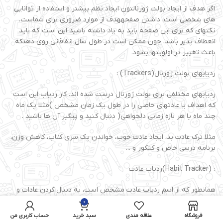
اگر هدف از ایجاد بولت ژورنالتون ایجاد نظم بیشتر و استفاده از توانایی
های شخصی است، داشتن صفحههدف از موارد ضروری برای شماست.
نکتهای که برای این صفحه باید به یاد داشته باشید این است که باید
انعطاف پذیر باشد، چون ممکن است در طول سال اتفاقاتی روی دهدکه
باعث تغییر در اولویتها بشود.
ردیابهای بولت ژورنال(Trackers) :
ردیابهای مختلفی برای بولت ژورنال درست شده اند. کار ردیاب این است
که اهداف یا عادتهای خاصی را در طول یک زمان مشخص )مثلا یک ماه
چند ماه یا هر بازه زمانی دلخواهی( دنبال کنید و پیگیر آن ها باشید .
مثلا ترک عادت بد، ایجاد عادت خوب، خواندن یک سری کتاب، کاهش وزن،
برنامه درسی خاص و کنکور و ...
: (Habit Tracker)ردیاب عادت
همانطور که از اسم ردیاب عادت مشخص است، به دنبال کردن عادات و
کارهای تکراری روزانه و به دنبال آن ایجاد عادتهای جدید و پایدار ماندن
0
در آن ها کمک میکند. ردیابهایی مثل ردیاب خواب یا ردیاب میزان آب
فروشگاه
علاقه مندی
سبد خرید
حساب کاربری من
نوشیده شده در طول روز، زیرمجموعهی ردیاب عادت محسوب میشوند.