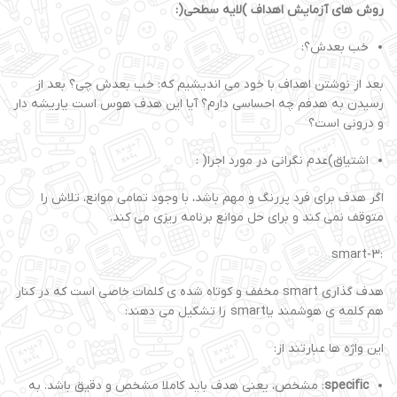
روش های آزمایش اهداف )لایه سطحی(:
خب بعدش؟:
بعد از نوشتن اهداف با خود می اندیشیم که: خب بعدش چی؟ بعد از
رسیدن به هدفم چه احساسی دارم؟ آیا این هدف هوس است یاریشه دار
و درونی است؟
اشتیاق)عدم نگرانی در مورد اجرا( :
اگر هدف برای فرد پررنگ و مهم باشد، با وجود تمامی موانع، تلاش را
متوقف نمی کند و برای حل موانع برنامه ریزی می کند.
:smart-3
هدف گذاری smart مخفف و کوتاه شده ی کلمات خاصی است که در کنار
هم کلمه ی هوشمند یاsmart را تشکیل می دهند:
این واژه ها عبارتند از:
specific
: مشخص، یعنی هدف باید کاملا مشخص و دقیق باشد. به