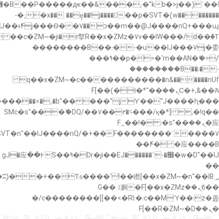
�"k��B�޶�}
��������p�SVT�(w��ę��!j������ ��x�;�-
��պ��7�Ma�jf��J��ͱ4j���Ѳ�
��������B��:�-�u��IJ���7j�委
���9��p�=�'m��AN�ޭ�=/
��������B��:�-
c��
�n&������nUf���������q��x�ZM~�
Ϲ�+,&��Ὰܢ��F[��(�1�*"��
,�!q�� қ�*]/���؝�2��7�SMc�s"���ޭ�DQ/�
应�ܢ��F_��!� :�s"��
����7`��������F��+�SVT�n"��IJ����nQ/
�应����B ��4�
w�D"��IJ�׭�-`������S��9�Dr�ji��EJ߅��gJ�应
��
��ϐܢ��F[��x�ZMz�G�� %嬩
�/c��������[[��<�RI:�:c��MΎ��:z�졾
�ܢ��F[��R�ZM~�D