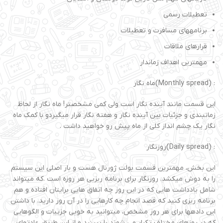
تعطیلات رسمی
برنامههای مسافرت و تعطیلات
قرارهای ملاقات
مهمترین اهداف زماندار
: (Monthly spread)ماه نگار
این قسمت مانند آینده نگار است ولی کمی مشخصتر! ماه نگار از لحاظ
زمانبندی و جزئیات بین آینده نگار و هفته نگار قرار میگیردو با کمک ماه
نگار یک چشم انداز کلی از ماه پیش رو خواهید داشت .
: (Daily spread)روزنگار
این بخش، مهمترین قسمت بولت ژورنال هست و بار اصلی این سیستم
را به دوش میکشد. روزنگار برای برنامه ریزیی هر روزه است .که میتواند
شامل یادداشت هایی که در این روز چه اتفاق هایی برایتان افتاده و هم
برنامه ریزی کنید که قصد انجام چه کارهایی را در آن روز دارید. با داشتن
این دادهها برای هر روز مشخص، میتوانید به خوبی جزییات و الگوهایی
که در روزهای مختلف تکرار می شوند را ببینید و از این طریق، عادتهای