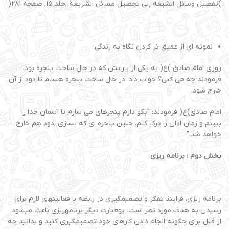
)تفصیل وسائل الشیعة إلی تحصیل مسائل الشریعة ,جلد 1۵, صفحه 2۸1(
نمونه ای از عمیق تر کردن نگاه به زندگی:
روزی امام صادق )ع( به یکی از یارانش که در حال ساخت پنجره بود،
فرمودند چه می کنی؟ جواب داد: در حال ساخت پنجره هستم تا دود از آن
خارج شود.
امام صادق)ع( فرمودند: "بگو دارم پنجرهای می سازم تا آسمان خدا را
ببینم و زمان اذان را درک کنم. چنین پنجره ای که بسازی ،دود هم خارج
خواهد شد."
بخش دوم : برنامه ریزی
برنامه ریزی، فرایند تفکر و تصمیمگیری در رابطه با فعالیتهای لازم برای
رسیدن به هدف مورد نظر است. بهعبارت دیگر برنامهریزی باعث میشود
از قبل برای چگونه انجام دادن کارهای خود تصمیمگیری کنید و بدانید چه