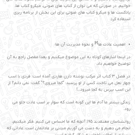
خوانیم. در صورتی که می توان از کتاب های صوتی، میکرو کتاب ها،
پادکست ها و میکرو کتاب های صوتی برای این بخش از برنامه ریزی
استفاده کرد.
[2]
اهمیت عادت ها
و نحوه مدیریت آن ها:
در اینجا اشارهای کوتاه به این موضوع میکنیم و بعدا مفصل راجع به آن
توضیح خواهیم داد.
در فصل 3 کتاب اثر مرکب نوشته دارن هاردی آمده است: فردی با اسب
چهار نعل می تاخت، کسی از او پرسید: "کجا میروی؟" گفت: نمی دانم؟ از
این اسب بپرس به کجا میرود...!
زندگی بیشتر ما آدم ها این گونه است که سوار بر اسب عادت جلو می
رود.
روانشناسان معتقدند ۹۵% آنچه که ما احساس می کنیم ،فکر میکنیم،
انجام می دهیم و به دست می آوریم مبتنی بر عاداتمان است. عاداتی که
بسیاری از اوقات ناخواسته شکل گرفته است.