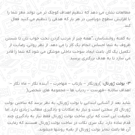
مطالعات نشان می دهد که تنظیم اهداف کوچک تر می تواند مغز شما را
با افزایش سطوح دوپامین در هر بار که هدفی را تنظیم می کنید فعال
کند.
به گفته روانشناسان ،“همه چیز از مرتب کردن تخت خواب تان تا شستن
ظروف به شما احساس انجام یک کار را می دهد. از نظر روانی، رضایت از
تکمیل یک کار، باعث ایجاد سوخت داخلی موشکی می شود که شما را قادر
می سازد تا به هدف بزرگتری برسید.
3
-
بولت ژورنال:
)روزنگار – بازتاب – مهاجرت – آینده نگار – ماه نگار –
اهداف سالانه –فهرست – ردیاب ها – مجموعه های شخصی(
شاید بعد از آشنایی ابتدایی با بولت ژورنال، به نظر برسد که ساختن بولت
ژورنال کار سختی است و نیاز به امکانات و یادگیری مطالب زیادی دارد. اما
حقیقت این است که برای ساخت بولت ژورنال فقط نیاز به یادگیری چند
قدم ساده دارد. یک سری نکات در ساخت بولت ژورنال هستند که رعایت
آن ها باعث تمایز بولت ژورنال از بقیه روشها میشوند.