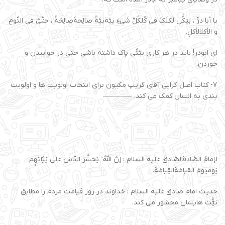
یا أبا ذرٍّ ، لِیَکُُن لَکلَکَ فی کُلکُلِّ شَیءٍ نِیَّةنِیَّةٌ صالِحةَصالِحَةٌ ، حتَّىَّ فی النَّومِ
و الأکلالأکلِ.
اى ابوذر! باید در هر کارى نیَّتَّى پاک داشته باشى حتى در خوابیدن و
خوردن.
7- کتاب اصل گرایی آقای گریپ مکیون برای انتخاب اولویت ها و اولویت
بندی به انسان کمک می کند.
لإمامُ الصَّادقالصَّادقُ علیه السلام : إنَّ اللَّهَّ َ یَحشُرُ النَّاسَ على نِیَّاتهِِِم
یَومیَومَ القیِامَةالقِیامَةِ.
حدیث امام صادق علیه السلام : خداوند در روز قیامت مردم را مطابق
نیََّّت هایشان محشور مى کند.