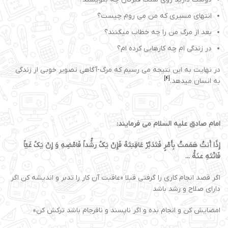
انتهای مسیری که من می روم چیست؟
بعد از مرگ من را چه خطاب میکنند؟
در زندگی ام چه کارهایی کرده ام؟
در نهایت به این نتیجه می رسیم که مرگ-آگاهی تصویر خوبی از زندگی
[4]
به انسان میدهد.
امام صادق علیه السلام می فرمایند:
إِذََا أَنتَْ هَمَمتَْ بِأَمْرٍ فَتَدَبَّرْ عَاقِبَتَهُ فَإِنْ یَکُ رشُْداً فَامْضِهِ وَ إِنْ یَکُ غَیّاً
فَانْتَهِ عنَهُْ
...
اگر قصد انجام کارى را گرفتى قبلا «عاقبت آن کار را تدبر و اندیشه کن اگر
داراى صلاح و رشد باشد
امضایش کن و انجام بده و اگر ناپسند و نافرجام باشد ترکش کن»