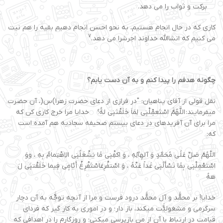
برکت و ثواب را می دهد.
کاری که در حال انجام هستیم، به نحو احسن انجام دهیم بقیه را هم نیت
7
می کنیم که انشاالله خداوند اجرشرا می دهد.
چگونه هدفم را پیدا کنم و به آن دست یابم؟
نقل قولی از آقای پناهیان: "در فرازی از دعای حضرت زهرا)س(، آن حضرت
میفرمایند: اللََّهُمََّ اسْتَعمِْلْنِِی لِمَاَ خَلَقْتَنِِی لهَُ؛ُ خدایا مرا خرج کاری کن که
مرا برای آن آفریدهای در دعای بیستم صحیفه سجادیه هم آمده است
که:
اللَّهُمَّ صَلِّ عَلََى مُحَمَّدٍ وَ آلهِآلِهِ ، وَ اکفِْنِِی مََا یَشْغَلُنِِی الاِهْتِمامُ بِهِ ، ووَ
اسْتَعْمِلْنِِی بِمََا تَسْأَلُنِِی غَداً عَنْهُ ، وَ اسْتفَْرِغاسْتَفْرِغْ أَیَّامِِی فِِیما خَلَقْتنَِِی لَ
ههُ
خدایا! بر محمََّّد و آل محمََّّد درود فرست و مرا از آنچه توجََّّه به آن دچار
سرگرمی و مشغولیََّّت میکند، باز دار؛ و در اموری به کار گیر که فردای
قیامت در ارتباط با آن از من بازپرسی میکنی؛ و روزگارم را در اهدافی که