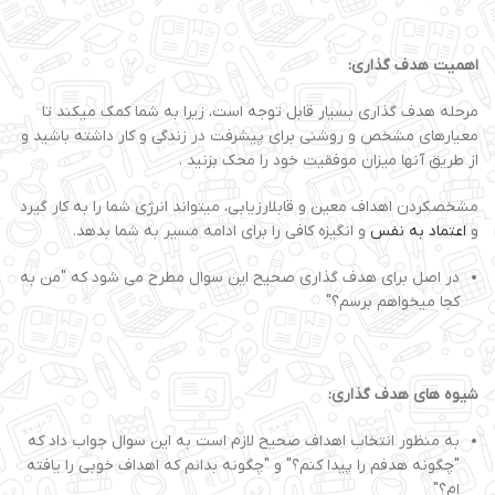
اهمیت هدف گذاری:
مرحله هدف گذاری بسیار قابل توجه است، زیرا به شما کمک میکند تا
معیارهای مشخص و روشنی برای پیشرفت در زندگی و کار داشته باشید و
از طریق آنها میزان موفقیت خود را محک بزنید .
مشخصکردن اهداف معین و قابلارزیابی، میتواند انرژی شما را به کار گیرد
و
ا
ع
تما
د
ب
ه
نف
س
و انگیزه کافی را برای ادامه مسیر به شما بدهد.
در اصل برای هدف گذاری صحیح این سوال مطرح می شود که "من به
کجا میخواهم برسم؟"
شیوه های هدف گذاری:
به منظور انتخاب اهداف صحیح لازم است به این سوال جواب داد که
"چگونه هدفم را پیدا کنم؟" و "چگونه بدانم که اهداف خوبی را یافته
ام؟"