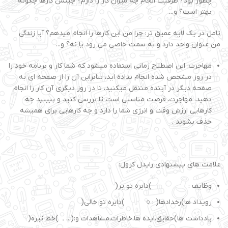
چطور بود؟ ظرفیت انجام چه میزان کار را دارم؟ چینش کارها چگونه
بهتر است؟ و...
تامل در یک لایه عمیق تر: چرا من این کارها را انجام میدهم؟ آیا زندگی
من عنوان واحد دارد و به سمت خاصی می رود یا نه؟ و...
مهاجرت: این اصطلاح زمانی استفاده میشود که شما کار و برنامه خود را
در روز مشخص شده انجام نداده اید، بنابراین آن را از صفحه ای به
صفحه دیگر در آینده منتقل میکنید، تا در روز دیگری آن کار را انجام
دهید. مهاجرت، فرصت مناسبی است تا بررسی کنید و ببینید چه
کارهایی ارزش وقت و انرژی شما را دارد و چه کارهایی برای همیشه
حذف بشوند .
علامت های پیشنهادی رایدل کرول:
وظایف : )دایره تو پر(
رویداد ها)رخدادها( : ○ )دایره تو خالی(
یادداشت ها)حقایق،ایده ها،خاطرات،مشاهدات و:(... ـ )خط تیره(