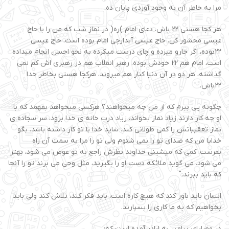
مرا به خاطر آن به وجود آوردی پایان ده.
هر کجا هستی 2۲ باش. دعای امام )ره( در نماز شب که من را با حاج
عیسی محشور کن. حاج عیسی آبدارچی امام بوده است. حاج عیسی
2۲بوده، اگر جارو میزده و چای درست میکرده به نحو احسن انجام میداده
است، امام هم 2۲ خودش بوده. رهبر انقلاب هم در رهبری اش کم نمی
گذاشته، هر دو در آن دنیا کنار هم میروند، هرکجا هستی بخاطر خدا
2۲باش.
چگونه پی ببرم که از من چه میخواهند؟ هرکسی میخواهد بفهمد که با
او چه کار دارند زیاد نماز بخواند، زیاد درب خانه ی خدا برود، سر سجاده ی
نماز تعقیباتش را کمی طولانی کند. شاید خدا با تو کار داشته باشد. بگو
خدایا من که صدای تو را نمی شنوم ولی تو را مرا به سمت آن راه
بفرست. کمی که میشینی خداوند نظرش راجع به تو عوض می شود، بهتر
می شود. می گوید ملائکه دست او را بگیرید، مثل وحی می برند تو را آنجا
که باید ببرند."
انسان باید باور کند که هیچ کاره است، باید فکر کند، تلاش کند ولی باید
بخواهیم که به ما کاری را بسپارند.
در وصایای پیامبر به اباذر آمده است که: