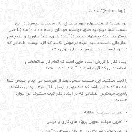
: (Future log)آینده نگار
این صفحه از صفحههای مهم بولت ژورنال محسوب میشود. در این
قسمت شما میتوانید طبق خواسته خودتان از سه ماه تا 12 ماه )یا حتی
بیشتر که البته پیشنهاد نمیشود( آینده را روی کاغذ بیاورید و یک چشم
انداز عالی داشته باشید. البته فراموش نکنید که لازم نیست اطلاعاتی که
در این قسمت ثبت میشوند خیلی جزئی باشد.
آینده نگار یا گزارش آینده جایی است که تمام کار ها،اتفاقات و
یادداشتهایی که قراره است در آینده اتفاق بیفتند
را ثبت میکنید. این قسمت معمولا بعد از فهرست می آید و چینش شما
باید به گونه ایی باشد که دید بهتری ازسال یا آن بازهی زمانی ، داشته
باشین. مهمترین اطلاعاتی که در آینده نگار ثبت میشوند این موارد
هستند:
صورت حسابهای سالانه
آخرین مهلت تحویل پروژه های کاری یا درسی
تاریخهای مهم مثل تاریخ تولد دوستان و آشنایان