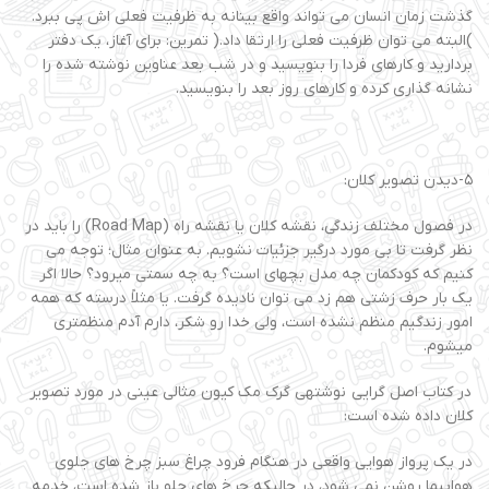
گذشت زمان انسان می تواند واقع بینانه به ظرفیت فعلی اش پی ببرد.
)البته می توان ظرفیت فعلی را ارتقا داد.( تمرین: برای آغاز، یک دفتر
بردارید و کارهای فردا را بنویسید و در شب بعد عناوین نوشته شده را
نشانه گذاری کرده و کارهای روز بعد را بنویسید.
۵-دیدن تصویر کلان:
در فصول مختلف زندگی، نقشه کلان یا نقشه راه (Road Map) را باید در
نظر گرفت تا بی مورد درگیر جزئیات نشویم. به عنوان مثال؛ توجه می
کنیم که کودکمان چه مدل بچهای است؟ به چه سمتی میرود؟ حالا اگر
یک بار حرف زشتی هم زد می توان نادیده گرفت. یا مثلاً درسته که همه
امور زندگیم منظم نشده است، ولی خدا رو شکر، دارم آدم منظمتری
میشوم.
در کتاب اصل گرایی نوشتهی گرک مک کیون مثالی عینی در مورد تصویر
کلان داده شده است:
در یک پرواز هوایی واقعی در هنگام فرود چراغ سبز چرخ های جلوی
هواپیما روشن نمی شود، در حالیکه چرخ های جلو باز شده است، خدمه