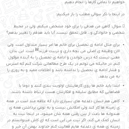
خواهیم تا تمامی کارها را انجام دهیم.
در اینجا با ذکر سوالی مطلب را باز میکنیم:
 سوال: گاهی من هدفی را برای خود مشخص میکنم، ولی در محیط
شخصی و خانوادگی و... قابل تحقق نیست، آیا باید هدفم را تغییر بدهم؟
برای مثال ادامه ی تحصیل برای خانم ها امر بسیار متداول است. ولی
[5]
الان وظیفه ی اصلی من بچه داری و تربیت فرزند
است. این بدان
معنی نیست که درس خواندن و ادامه ی تحصیل را به آینده موکول
کنم، در حالیکه می توانم در یک طرح مطالعاتی شرکت کنم که استرس
و فشار ادامه ی تحصیل را نداشته باشد و اطلاعات مفید و به روزی را
به من بدهد.
ابتدا باید خانم ها روی کارهایشان اولویت بندی کنند و دوما با
فضاهایی که مطابق سلیقه و افکارشان هست ارتباط داشته باشند.
گاهی هم انسان دغدغه های بسیاری دارد که علاقه مند است در همه
ی زمینه ها کار کند ولی امکانش نیست و به نوعی برداشتن همه ی
هندوانه ها باعث از بین رفتن همه شان میشود، در اینجا نیت به
انسان کمک می کند، اگر نیت من این است که ای کاش میتوانستم در
زمینه ی همه ی دغدغه هایم فعالیت کنم خداوند بهمن آن خیر و