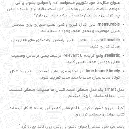
عنوان مثال؛ با خود نگوییم میخواهم آدم با سوادی بشوم. یا می
خواهم سلامت باشم. این ها خیلی کلی است. دقیقا برای با سواد شدن
چه کارهایی باید انجام بدهم؟ و چه برنامه ایی دارم؟
measurable
: قابل اندازه گیری و کمی، یعنی معیاری برای سنجش
میزان موفقیت و تحقق هدف وجود داشته باشد.
attainable
: دست یافتنی، یعنی براساس توانمندی های فعلی تان
هدف گذاری کنید.
realistic
: واقع گرایانه یا relevant؛ مرتبط، یعنی براساس وضعیت
فعلی خودتان هدف تعیین کنید.
time bound/timely
: در محدوده ی زمانی مشخص، یعنی به شکل
کوتاه مدت ،میان مدت یا بلند مدت تعریف شود.
مدل smart یک مدل منطقی است، انسان ها همیشه منطقی نیستند،
پس ابتدا احساسات را چک میکنیم.
"حرف زدن و مشورت کردن با آدم هایی که در این زمینه ها کار کرده اند،
کتاب خواندن، جستجو کردن و...
باعث می شود هدف را بتوان دقیق و روشن روی کاغذ پیاده کرد."