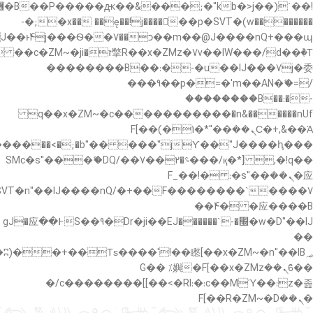
�"k��B�޶�}
��������p�SVT�(w��ę��!j������ ��x�;�-
��պ��7�Ma�jf��J��ͱ4j���Ѳ�
��������B��:�-�u��IJ���7j�委
���9��p�=�'m��AN�ޭ�=/
��������B��:�-
c��
�n&������nUf���������q��x�ZM~�
Ϲ�+,&��Ὰܢ��F[��(�1�*"��
,�!q�� қ�*]/���؝�2��7�SMc�s"���ޭ�DQ/�
应�ܢ��F_��!� :�s"��
����7`��������F��+�SVT�n"��IJ����nQ/
�应����B ��4�
w�D"��IJ�׭�-`������S��9�Dr�ji��EJ߅��gJ�应
��
��ϐܢ��F[��x�ZMz�G�� %嬩
�/c��������[[��<�RI:�:c��MΎ��:z�졾
�ܢ��F[��R�ZM~�D