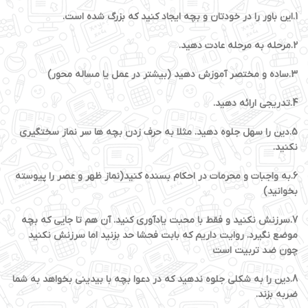
1.این باور را در خودتان و بچه ایجاد کنید که بزرگ شده است.
2.مرحله به مرحله عادت دهید.
3.ساده و مختصر آموزش دهید (بیشتر در عمل یا مساله محور)
4.تدریجی ارائه دهید.
5.دین را سهل جلوه دهید. مثلا به حرف زدن بچه ها سر نماز سختگیری
نکنید.
6.به واجبات و محرمات در احکام بسنده کنید(نماز ظهر و عصر را پیوسته
بخوانید)
7.سرزنش نکنید و فقط با محبت یادآوری کنید. آن هم تا جایی که بچه
موضع نگیرد. روایت داریم که بابت فحشا حد بزنید اما سرزنش نکنید
چون ضد تربیت است
8.دین را به شکلی جلوه ندهید که در دعوا بچه با بی­دینی بخواهد به شما
ضربه بزند.