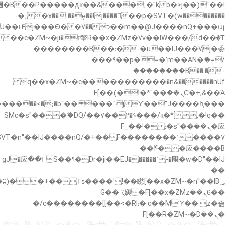
�"k��B�޶�}
��������p�SVT�(w��ę��!j������ ��x�;�-
��պ��7�Ma�jf��J��ͱ4j���Ѳ�
��������B��:�-�u��IJ���7j�委
���9��p�=�'m��AN�ޭ�=/
��������B��:�-
c��
�n&������nUf���������q��x�ZM~�
Ϲ�+,&��Ὰܢ��F[��(�1�*"��
,�!q�� қ�*]/���؝�2��7�SMc�s"���ޭ�DQ/�
应�ܢ��F_��!� :�s"��
����7`��������F��+�SVT�n"��IJ����nQ/
�应����B ��4�
w�D"��IJ�׭�-`������S��9�Dr�ji��EJ߅��gJ�应
��
��ϐܢ��F[��x�ZMz�G�� %嬩
�/c��������[[��<�RI:�:c��MΎ��:z�졾
�ܢ��F[��R�ZM~�D