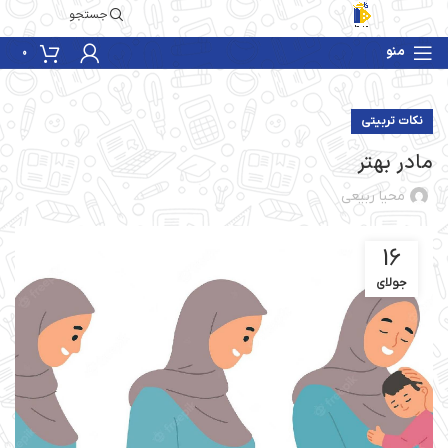
جستجو
منو
0
نکات تربیتی
مادر بهتر
محیا ربیعی
16
جولای