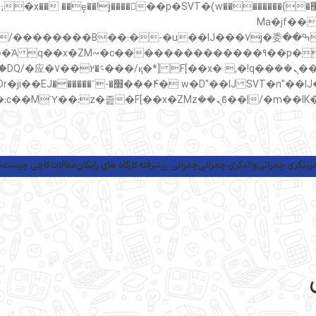
���;�"k��B�޶�}��������p�SVT�(w��ę��!j������ ��x�;�-
m��@J����nQ+���כ
撆R��x�ZMz�7v��IW���/d��ٞ�Тז�c�ZM~�ji�� ߒ����IJ���7j�委
���9��p�=�'m
ربیگری چمرانی
والدگری چمرانی
چمرانی پیشرفته
کارگاه های رایگان
مقالات
کاچی چیست
پ