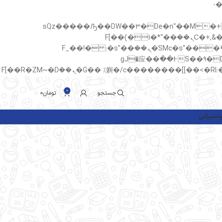
b�>j��)΄��!P�����ԫ��&
sQz�����Ԡ��DW��3�De�n"��M�+/��������B��:�-�u
c�� Ϲ�+,&��Ὰܢ��F[��(�1�*"��
ϒ��"J����ԧ�����<�;�b"�� ���"j�����ܢ��F[��x� ,�!q�� қ�*]/���؝�2��7�SMc�s"���ޭ�DQ/�应�ܢ��F_��!� :�s"��
����7`��������F��+�SVT�n"��IJ����nQ/�应����B ��4� w�D"��IJ�׭�-`������S��9�Dr�ji��EJ߅��gJ�应��
0
جستجو
تومان
0
شتیبانی