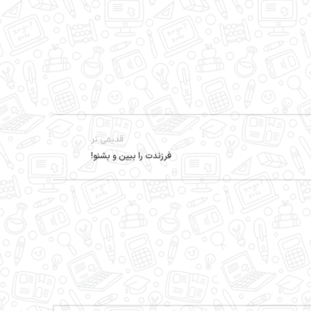
قدیمی تر
فرزندت را ببین و بشنو!