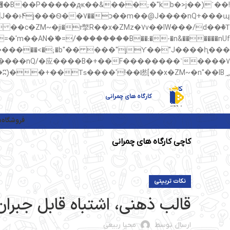
��պ��7�Ma�jf��J��ͱ4j���Ѳ�
��AN�ޭ�=/��������B��:�-�n&������nUf���������q��x�ZM~�
矁[��x�ZM~�n"��IB؃��!'����Тѕ��+��(m��IK�ʭ�/|��ϐܢ��F[��x�ZMz�G�� %嬩�/c��������[[��<�RI:�:c��MΎ��:z�졾�ܢ��F[��R�ZM~�D
کارگاه های چمرانی
فروشگاه
م
کاچی کارگاه های چمرانی
نکات تربیتی
قالب ذهنی، اشتباه قابل جبران
ارسال توسط
محیا ربیعی