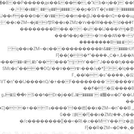
�"k��B�޶�}
��������p�SVT�(w��ę��!j������ ��x�;�-
��պ��7�Ma�jf��J��ͱ4j���Ѳ�
��������B��:�-�u��IJ���7j�委
���9��p�=�'m��AN�ޭ�=/
��������B��:�-
c��
�n&������nUf���������q��x�ZM~�
Ϲ�+,&��Ὰܢ��F[��(�1�*"��
,�!q�� қ�*]/���؝�2��7�SMc�s"���ޭ�DQ/�
应�ܢ��F_��!� :�s"��
����7`��������F��+�SVT�n"��IJ����nQ/
�应����B ��4�
w�D"��IJ�׭�-`������S��9�Dr�ji��EJ߅��gJ�应
��
��ϐܢ��F[��x�ZMz�G�� %嬩
�/c��������[[��<�RI:�:c��MΎ��:z�졾
�ܢ��F[��R�ZM~�D