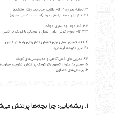
3.
لحظه بحران: 3 گام طلایی مدیریت رفتار متشنج
۳.۱. گام اول: حفظ آرامش خود (اهمیت تنفس عمیق)
۳.۲. گام دوم: جداسازی موقت
۳.۳. گام سوم: گوش دادن فعال و همدلی با کودک پر تنش
4.
تکنیک‌های عملی برای کاهش تنش‌های رایج در کلاس
۴.۱. ابزار «گوشه آرامش»
۴.۲. تمرین‌های ذهن‌آگاهی و مدیتیشن‌های کوتاه
5.
معلم به عنوان تسهیل‌گر کودک پر تنش: تقویت مهارت‌ه
6.
پرسش‌های متداول
۱. ریشه‌یابی: چرا بچه‌ها پرتنش می‌شوند؟ (شناخت فاز بحران)