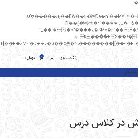
b�>j��)΄��!P�����ԫ��&
sQz�����Ԡ��DW��3�De�n"��M�+/��������B��:�-�u
c�� Ϲ�+,&��Ὰܢ��F[��(�1�*"��
ϒ��"J����ԧ�����<�;�b"�� ���"j�����ܢ��F[��x� ,�!q�� қ�*]/���؝�2��7�SMc�s"���ޭ�DQ/�应�ܢ��F_��!� :�s"��
����7`��������F��+�SVT�n"��IJ����nQ/�应����B ��4� w�D"��IJ�׭�-`������S��9�Dr�ji��EJ߅��gJ�应��
0
جستجو
تومان
0
شتیبانی
تنش در کلاس درس