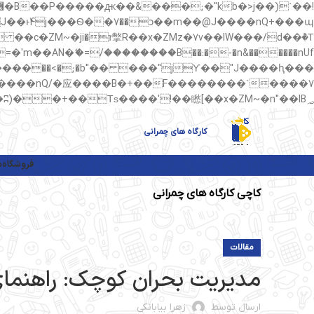
��պ��7�Ma�jf��J��ͱ4j���Ѳ�
��AN�ޭ�=/��������B��:�-�n&������nUf���������q��x�ZM~�
矁[��x�ZM~�n"��IB؃��!'����Тѕ��+��(m��IK�ʭ�/|��ϐܢ��F[��x�ZMz�G�� %嬩�/c��������[[��<�RI:�:c��MΎ��:z�졾�ܢ��F[��R�ZM~�D
کارگاه های چمرانی
فروشگاه
م
کاچی کارگاه های چمرانی
مقالات
مدیریت بحران کوچک: راهنمای 
ارسال توسط
زهرا بیابانکی