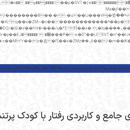
���;�"k��B�޶�}��������p�SVT�(w��ę��!j������ ��x�;�-
m��@J����nQ+���כ
撆R��x�ZMz�7v��IW���/d��ٞ�Тז�c�ZM~�ji�� ߒ����IJ���7j�委
���9��p�=�'m
ربیگری چمرانی
والدگری چمرانی
چمرانی پیشرفته
کارگاه های رایگان
مقالات
کاچی چیست
پ
جامع و کاربردی رفتار با کودک پر