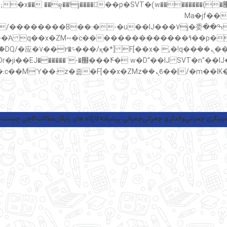
���;�"k��B�޶�}��������p�SVT�(w��ę��!j������ ��x�;�-
m��@J����nQ+���כ
撆R��x�ZMz�7v��IW���/d��ٞ�Тז�c�ZM~�ji�� ߒ����IJ���7j�委
���9��p�=�'m
ربیگری چمرانی
والدگری چمرانی
چمرانی پیشرفته
کارگاه های رایگان
مقالات
کاچی چیست
پ