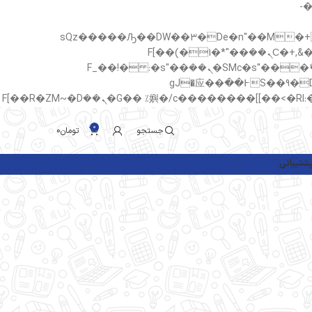
b�>j��)΄��!P�����ԫ��&
sQz�����Ԡ��DW��3�De�n"��M�+/��������B��:�-�u
c�� Ϲ�+,&��Ὰܢ��F[��(�1�*"��
ϒ��"J����ԧ�����<�;�b"�� ���"j�����ܢ��F[��x� ,�!q�� қ�*]/���؝�2��7�SMc�s"���ޭ�DQ/�应�ܢ��F_��!� :�s"��
����7`��������F��+�SVT�n"��IJ����nQ/�应����B ��4� w�D"��IJ�׭�-`������S��9�Dr�ji��EJ߅��gJ�应��
0
جستجو
تومان
0
شتیبانی