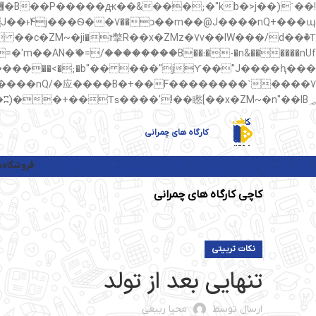
��պ��7�Ma�jf��J��ͱ4j���Ѳ�
��AN�ޭ�=/��������B��:�-�n&������nUf���������q��x�ZM~�
矁[��x�ZM~�n"��IB؃��!'����Тѕ��+��(m��IK�ʭ�/|��ϐܢ��F[��x�ZMz�G�� %嬩�/c��������[[��<�RI:�:c��MΎ��:z�졾�ܢ��F[��R�ZM~�D
کارگاه های چمرانی
فروشگاه
م
کاچی کارگاه های چمرانی
نکات تربیتی
تنهایی بعد از تولد
ارسال توسط
محیا ربیعی