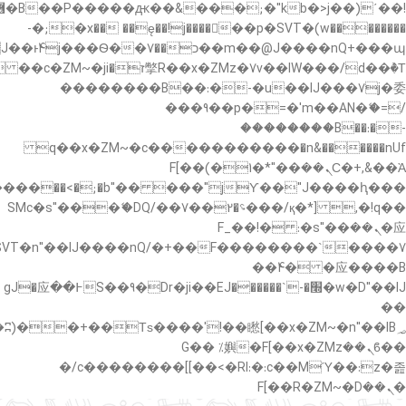
�"k��B�޶�}
��������p�SVT�(w��ę��!j������ ��x�;�-
��պ��7�Ma�jf��J��ͱ4j���Ѳ�
��������B��:�-�u��IJ���7j�委
���9��p�=�'m��AN�ޭ�=/
��������B��:�-
c��
�n&������nUf���������q��x�ZM~�
Ϲ�+,&��Ὰܢ��F[��(�1�*"��
,�!q�� қ�*]/���؝�2��7�SMc�s"���ޭ�DQ/�
应�ܢ��F_��!� :�s"��
����7`��������F��+�SVT�n"��IJ����nQ/
�应����B ��4�
w�D"��IJ�׭�-`������S��9�Dr�ji��EJ߅��gJ�应
��
��ϐܢ��F[��x�ZMz�G�� %嬩
�/c��������[[��<�RI:�:c��MΎ��:z�졾
�ܢ��F[��R�ZM~�D