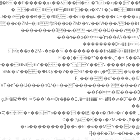
�"k��B�޶�}
��������p�SVT�(w��ę��!j������ ��x�;�-
��պ��7�Ma�jf��J��ͱ4j���Ѳ�
��������B��:�-�u��IJ���7j�委
���9��p�=�'m��AN�ޭ�=/
��������B��:�-
c��
�n&������nUf���������q��x�ZM~�
Ϲ�+,&��Ὰܢ��F[��(�1�*"��
,�!q�� қ�*]/���؝�2��7�SMc�s"���ޭ�DQ/�
应�ܢ��F_��!� :�s"��
����7`��������F��+�SVT�n"��IJ����nQ/
�应����B ��4�
w�D"��IJ�׭�-`������S��9�Dr�ji��EJ߅��gJ�应
��
��ϐܢ��F[��x�ZMz�G�� %嬩
�/c��������[[��<�RI:�:c��MΎ��:z�졾
�ܢ��F[��R�ZM~�D