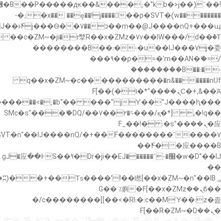
�"k��B�޶�}
��������p�SVT�(w��ę��!j������ ��x�;�-
��պ��7�Ma�jf��J��ͱ4j���Ѳ�
��������B��:�-�u��IJ���7j�委
���9��p�=�'m��AN�ޭ�=/
��������B��:�-
c��
�n&������nUf���������q��x�ZM~�
Ϲ�+,&��Ὰܢ��F[��(�1�*"��
,�!q�� қ�*]/���؝�2��7�SMc�s"���ޭ�DQ/�
应�ܢ��F_��!� :�s"��
����7`��������F��+�SVT�n"��IJ����nQ/
�应����B ��4�
w�D"��IJ�׭�-`������S��9�Dr�ji��EJ߅��gJ�应
��
��ϐܢ��F[��x�ZMz�G�� %嬩
�/c��������[[��<�RI:�:c��MΎ��:z�졾
�ܢ��F[��R�ZM~�D