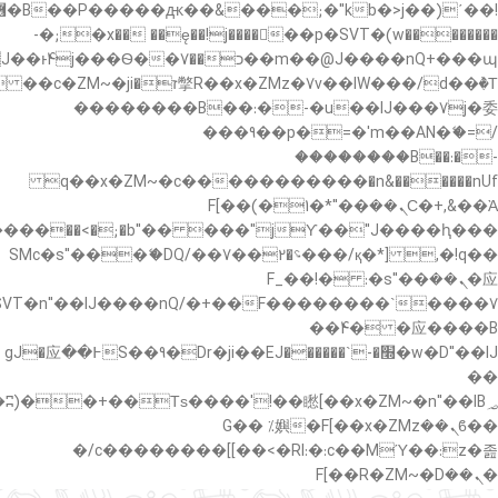
�"k��B�޶�}
��������p�SVT�(w��ę��!j������ ��x�;�-
��պ��7�Ma�jf��J��ͱ4j���Ѳ�
��������B��:�-�u��IJ���7j�委
���9��p�=�'m��AN�ޭ�=/
��������B��:�-
c��
�n&������nUf���������q��x�ZM~�
Ϲ�+,&��Ὰܢ��F[��(�1�*"��
,�!q�� қ�*]/���؝�2��7�SMc�s"���ޭ�DQ/�
应�ܢ��F_��!� :�s"��
����7`��������F��+�SVT�n"��IJ����nQ/
�应����B ��4�
w�D"��IJ�׭�-`������S��9�Dr�ji��EJ߅��gJ�应
��
��ϐܢ��F[��x�ZMz�G�� %嬩
�/c��������[[��<�RI:�:c��MΎ��:z�졾
�ܢ��F[��R�ZM~�D