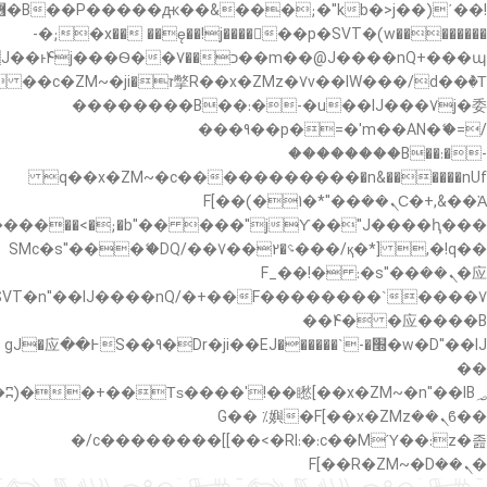
�"k��B�޶�}
��������p�SVT�(w��ę��!j������ ��x�;�-
��պ��7�Ma�jf��J��ͱ4j���Ѳ�
��������B��:�-�u��IJ���7j�委
���9��p�=�'m��AN�ޭ�=/
��������B��:�-
c��
�n&������nUf���������q��x�ZM~�
Ϲ�+,&��Ὰܢ��F[��(�1�*"��
,�!q�� қ�*]/���؝�2��7�SMc�s"���ޭ�DQ/�
应�ܢ��F_��!� :�s"��
����7`��������F��+�SVT�n"��IJ����nQ/
�应����B ��4�
w�D"��IJ�׭�-`������S��9�Dr�ji��EJ߅��gJ�应
��
��ϐܢ��F[��x�ZMz�G�� %嬩
�/c��������[[��<�RI:�:c��MΎ��:z�졾
�ܢ��F[��R�ZM~�D