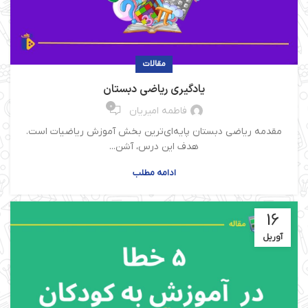
مقالات
یادگیری ریاضی دبستان
0
فاطمه امیریان
مقدمه ریاضی دبستان پایه‌ای‌ترین بخش آموزش ریاضیات است.
هدف این درس، آشن...
ادامه مطلب
16
آوریل